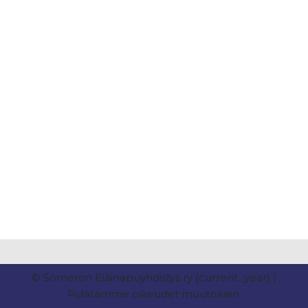
© Someron Eläinapuyhdistys ry {current_year} |
Pidätämme oikeudet muutoksiin.