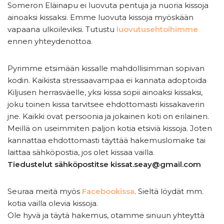
Someron Eläinapu ei luovuta pentuja ja nuoria kissoja
ainoaksi kissaksi. Emme luovuta kissoja myöskään
vapaana ulkoileviksi. Tutustu
luovutusehtoihimme
ennen yhteydenottoa.
Pyrimme etsimään kissalle mahdollisimman sopivan
kodin. Kaikista stressaavampaa ei kannata adoptoida
Kiljusen herrasväelle, yksi kissa sopii ainoaksi kissaksi,
joku toinen kissa tarvitsee ehdottomasti kissakaverin
jne. Kaikki ovat persoonia ja jokainen koti on erilainen.
Meillä on useimmiten paljon kotia etsiviä kissoja. Joten
kannattaa ehdottomasti täyttää hakemuslomake tai
laittaa sähköpostia, jos olet kissaa vailla.
Tiedustelut sähköpostitse kissat.seay@gmail.com
Seuraa meitä myös
Facebookissa
. Sieltä löydät mm.
kotia vailla olevia kissoja.
Ole hyvä ja täytä hakemus, otamme sinuun yhteyttä