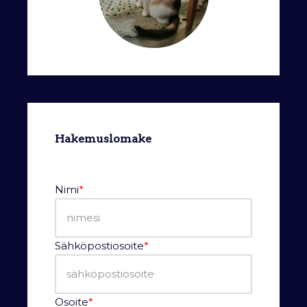
Hakemuslomake
Nimi
*
Sähköpostiosoite
*
Osoite
*