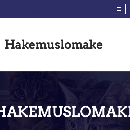
Siirry
suoraan
sisältöön
Hakemuslomake
HAKEMUSLOMAK